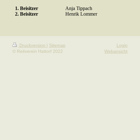
1. Beisitzer
Anja Tippach
2. Beisitzer
Henrik Lommer
Druckversion
|
Sitemap
Login
© Reitverein Hattorf 2022
Webansicht